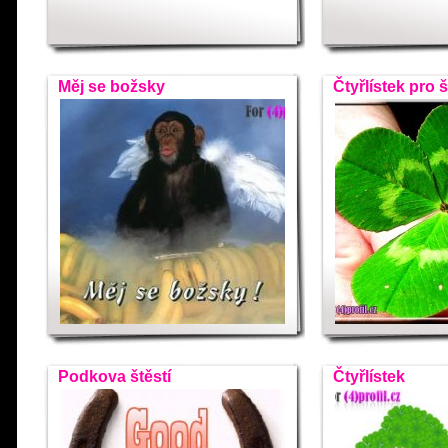
Měj se božsky
Čtyřlístek pro š
Podkova štěstí
Čtyřlístek