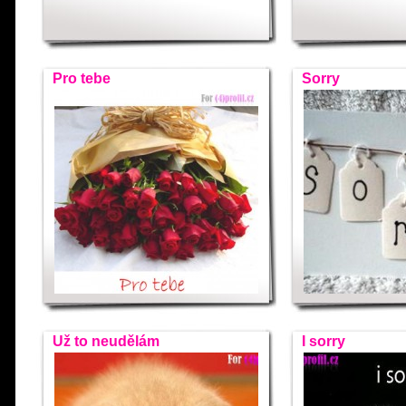
Pro tebe
Sorry
Už to neudělám
I sorry