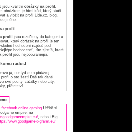
to jsou kvalitní
obrázky na profil
.
 obrázkem je html kód, který stačí
vat a vložit na profil Lide.cz, blog,
co jiného.
a profil
 profil
jsou rozděleny do kategorií a
vat, který obrázek na profil je ten
výsledné hodnocení najdeš pod
ejlépe hodnocené", tím zjistíš, které
 profil
jsou nejpopulárnější.
ěkomu radost
ravé já, nestyď se a přidávej
profil o sto šest! Dáš tak dané
o své pocity, zážitky nebo city,
ky, přátelství.
jeme
a facebook
online gaming
Určitě si
oodgame empire, na
ww.goodgameempire.eu/
, nebo i Big
ttps://www.goodgame-bigfarm.eu/