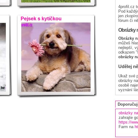
4profil.cz 
Pod každým
jen zkopíro
Pejsek s kytičkou
fórum či ně
Obrázky n
Obrázky na
můžeš hlaso
nejlepší, 
odkazem "N
obrázky na
Udělej n
Ukaž své p
obrázky na 
osobě najev
vyznání lás
Doporuču
obrázky n
zahrajte g
https://w
Farm na
h