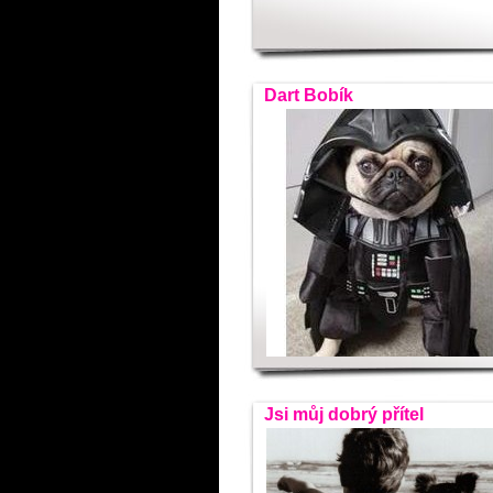
Dart Bobík
Jsi můj dobrý přítel