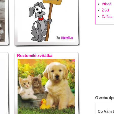
Vtipné
Život
Zvířata
Roztomilé zvířátka
O webu 4pro
Co Vám t