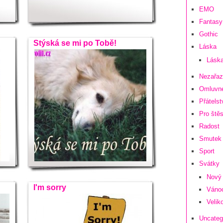
EMO
Fantasy 
Gothic
Stýská se mi po Tobě!
Láska
Láska
Nezařa
Omluvn
Přátelst
Pro štěs
Radost
Smutek
Sport
Svátky
Nový 
I'm sorry
Váno
Velik
Uncateg