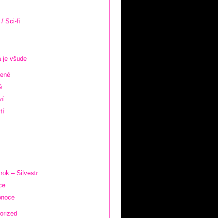
/ Sci-fi
 je všude
zené
é
ví
tí
rok – Silvestr
ce
onoce
orized