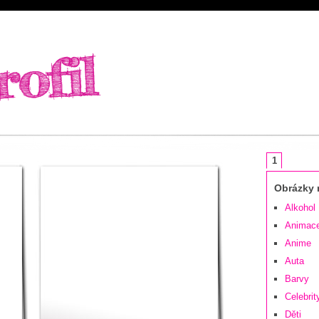
1
Obrázky n
Alkohol
Animac
Anime
Auta
Barvy
Celebrit
Děti