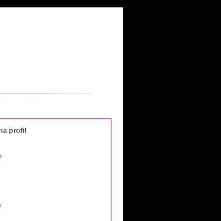
a profil
e
y