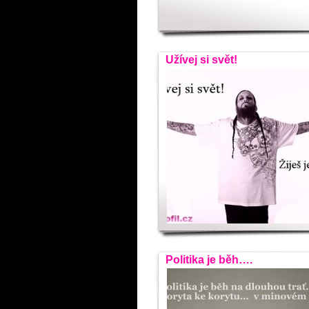
Užívej si svět!
Politika je běh….