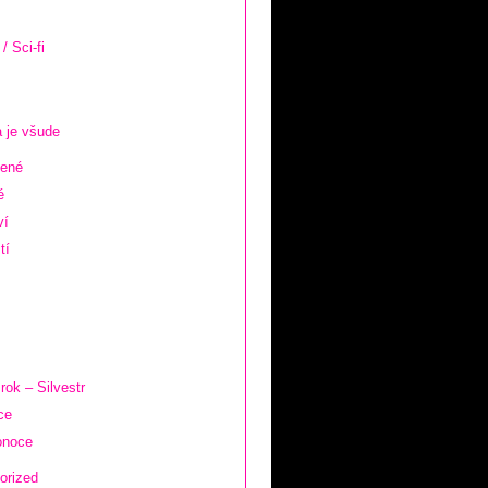
/ Sci-fi
 je všude
zené
é
ví
tí
rok – Silvestr
ce
onoce
orized