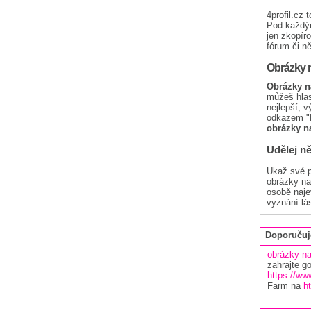
4profil.cz 
Pod každým
jen zkopíro
fórum či ně
Obrázky n
Obrázky na
můžeš hlaso
nejlepší, 
odkazem "N
obrázky na
Udělej n
Ukaž své p
obrázky na 
osobě najev
vyznání lás
Doporuču
obrázky n
zahrajte g
https://w
Farm na
h