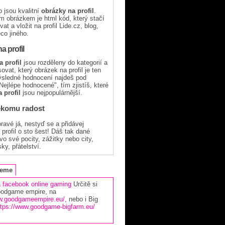
to jsou kvalitní
obrázky na profil
.
 obrázkem je html kód, který stačí
vat a vložit na profil Lide.cz, blog,
co jiného.
a profil
 profil
jsou rozděleny do kategorií a
vat, který obrázek na profil je ten
výsledné hodnocení najdeš pod
ejlépe hodnocené", tím zjistíš, které
 profil
jsou nejpopulárnější.
ěkomu radost
ravé já, nestyď se a přidávej
profil o sto šest! Dáš tak dané
o své pocity, zážitky nebo city,
ky, přátelství.
jeme
a facebook
online gaming
Určitě si
oodgame empire, na
ww.goodgameempire.eu/
, nebo i Big
ttps://www.goodgame-bigfarm.eu/