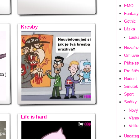
EMO
Fantasy 
Gothic
Kresby
Láska
Láska
Nezařa
Omluvn
Přátelst
Pro štěs
Radost
Smutek
Sport
Svátky
Nový 
Life is hard
Váno
Velik
Uncateg