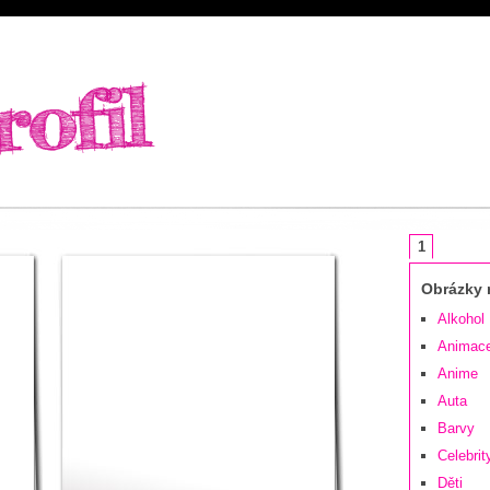
1
Obrázky n
Alkohol
Animac
Anime
Auta
Barvy
Celebrit
Děti