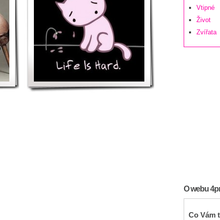
Vtipné
Život
Zvířata
O webu 4pro
Co Vám t