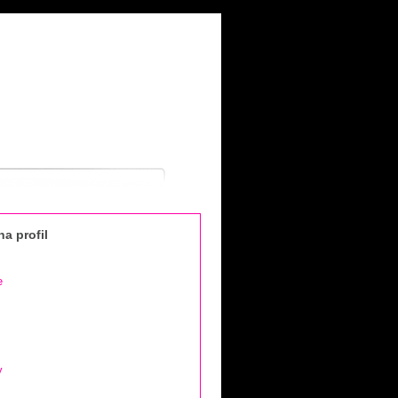
a profil
e
y